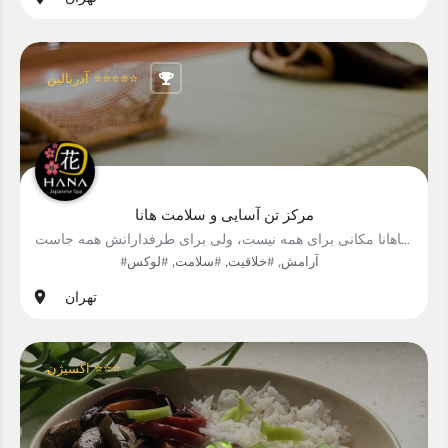
آدرنالین ⭐⭐⭐⭐⭐
مرکز تن آسایی و سلامت هانا
اسپاهانا مکانی برای همه نیست، ولی برای طرفدارانش همه جاست
#آرامش, #خلاقیت, #سلامت, #لوکس
تهران
اکسیژن ⭐⭐⭐