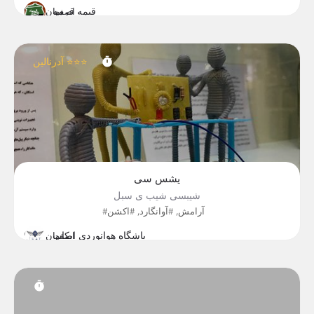
قیمه قرمه
اصفهان
آدرنالین ⭐⭐⭐
یشس سی
شیبسی شیب ی سبل
#آرامش, #آوانگارد, #اکشن
باشگاه هوانوردی ایکات
اصفهان