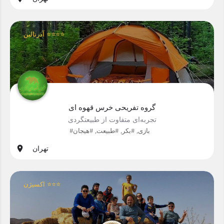
آدرنالین ⭐⭐⭐⭐
گروه تفریحی خرس قهوه ای
تجربه‌ای متفاوت از طبیعتگردی
#بازی, #بکر, #طبیعت, #هیجان
تهران
اکسیژن ⭐⭐⭐