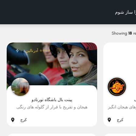
ا ساز شوم
e map
Showing
18
re
آدرنالین ⭐⭐⭐⭐
پینت بال باشگاه تورنادو
هیجان و تفریح با فرار از گلوله های رنگی
هیجان
#اکشن, #بازی, #تعامل, #طبیعت, #هیجان
کرج
کرج