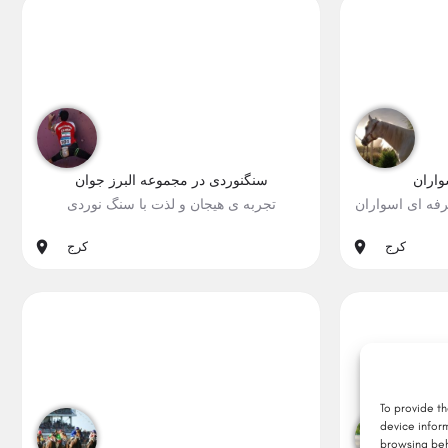
واران
سنگنوردی در مجموعه البرز جوان
2
تجربه ی هیجان و لذت با سنگ نوردی
دگیری
#اکشن, #هیجان, #یادگیری
کرج
کرج
To provide t
device infor
browsing beh