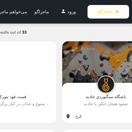
person
ماجراگو...
ورود
ماجراگو
می‌خواهم ماجر
sults out of
33
آدرنالین ⭐⭐⭐⭐
باشگاه سنگنوردی جاذبه
فست فود تنورک
صعود هیجان انگیز با جاذبه
تجربه‌ی پیتزاهای مثلی متنوع و جذاب در کنار برگزهای هیجان انگیز
#اکشن, #سلامت, #هیجان
#بامزه, #سورپرایز, #
کرج