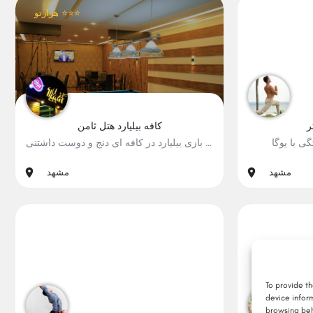
هزارتو ⭐⭐⭐
2
ر
کافه بیلیارد هتل ثامن
ی با یوگا
تجربه بازی بیلیارد در کافه ای دنج و دوست داشتنی
رون, #سلامت
#بازی, #بامزه, #تعامل
مشهد
مشهد
2
To provide t
device infor
browsing beh