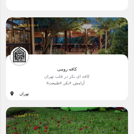
اکسیژن ⭐⭐⭐⭐
کافه رومی
کافه ای بکر در قلب تهران
#آرامش, #بکر, #طبیعت
تهران
اکسیژن ⭐⭐⭐⭐