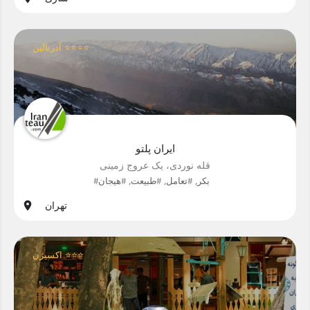
آدرنالین ⭐⭐⭐⭐
ایران پلتو
قله نوردی، یک عروج زمینی
#بکر, #تعامل, #طبیعت, #هیجان
تهران
اکسیژن ⭐⭐⭐