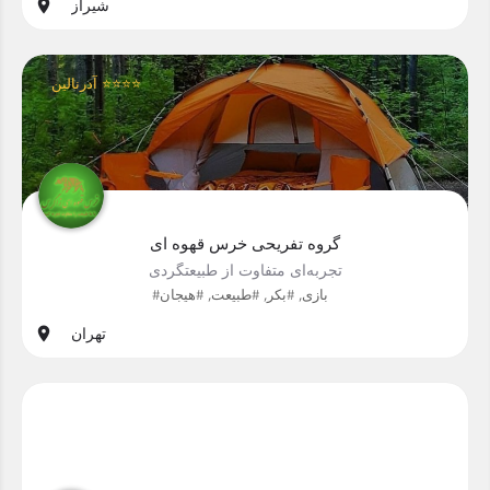
شیراز
آدرنالین ⭐⭐⭐⭐
گروه تفریحی خرس قهوه ای
تجربه‌ای متفاوت از طبیعتگردی
#بازی, #بکر, #طبیعت, #هیجان
تهران