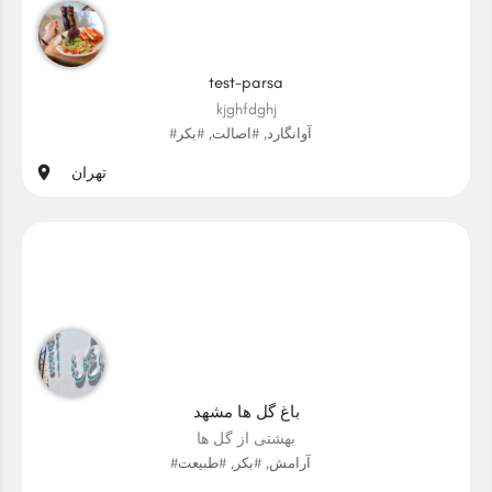
test-parsa
kjghfdghj
#آوانگارد, #اصالت, #بکر
تهران
باغ گل ها مشهد
بهشتی از گل ها
#آرامش, #بکر, #طبیعت