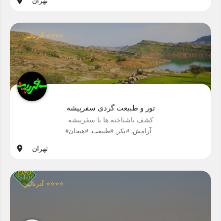
تهران
آدرنالین ⭐⭐⭐⭐
تور و طبیعت گردی سفرپیشه
کشف ناشناخته ها با سفرپیشه
#آرامش, #بکر, #طبیعت, #هیجان
تهران
آدرنالین ⭐⭐⭐⭐