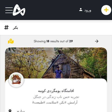
person
ورود
بکر
Showing
18
results out of
29
اکسیژن ⭐⭐⭐⭐
اقامتگاه بومگردی کومه
تجربه حس ناب زندگی در جنگل
#آرامش, #بکر, #سلامت, #طبیعت
ساری