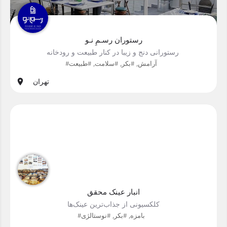
رستوران رسـمِ نـو
رستورانی دنج و زیبا در کنار طبیعت و رودخانه ‌
#آرامش, #بکر, #سلامت, #طبیعت
تهران
انبار عینک محقق
کلکسیونی از جذاب‌ترین عینک‌ها
#بامزه, #بکر, #نوستالژی