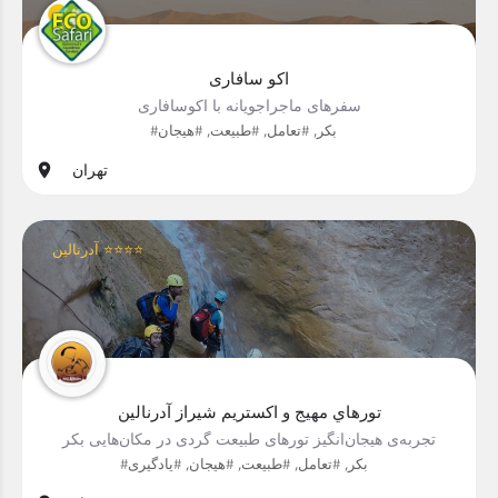
اکو سافاری
سفرهای ماجراجویانه با اکوسافاری
#بکر, #تعامل, #طبیعت, #هیجان
تهران
آدرنالین ⭐⭐⭐⭐
تورهاي مهيج و اكستريم شیراز آدرنالین
تجربه‌ی هیجان‌انگیز تورهای طبیعت گردی در مکان‌هایی بکر
#بکر, #تعامل, #طبیعت, #هیجان, #یادگیری