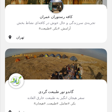
کافه رستوران عمران
تجربه‌ی سرزندگی و حال خوش در کافه‌ای نشاط بخش
#آرامش, #بکر, #طبیعت
تهران
اکسیژن ⭐⭐⭐⭐
گاندو تور طبیعت گردی
سفر هیجان انگیز به طبیعت خارق العاده
#بکر, #تعامل, #طبیعت, #هیجان