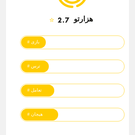
هزارتو
⭐
2.7
تگ‌ها
# بازی
# ترس
# تعامل
# هیجان