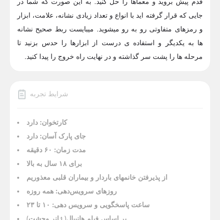
قدم پیش بروید و معماها را حل کنید. به این صورت که شما در
جایی که قرار گرفته اید با انواع و تعداد زیادی نشانه، علامت، ابزار
و رمزهای متفاوتی رو به رو میشوید. میبایست ربط صحیح نشانه
ها به یکدیگر و استفاده ی درست از ابزارها را حدس بزنید تا
مرحله ها را پشت سر گذاشته و در نهایت راه خروج را پیدا کنید.
شرایط تجربه
کارتخوان: دارد
جای پارک آسان: دارد
مدت زمان: ۶۰ دقیقه
برای ۱۸ سال به بالا
از پذیرفتن خانمهای باردار و بیماران قلبی معذوریم
روزهای سرویس‌دهی:
همه روزه
ساعت پاسخگویی و سرویس دهی:
۱۰ تا ۲۳
بر اساس فیلم هانیبال( ژانر وحشت)