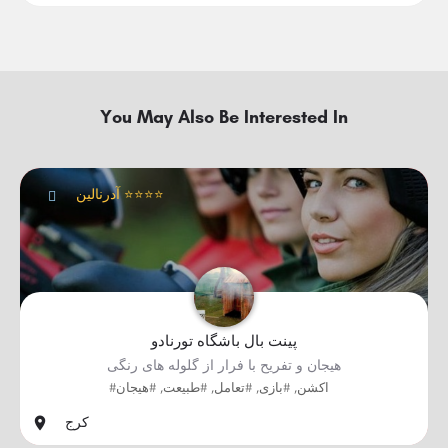
You May Also Be Interested In
آدرنالین ⭐⭐⭐⭐
پینت بال باشگاه تورنادو
هیجان و تفریح با فرار از گلوله های رنگی
#اکشن, #بازی, #تعامل, #طبیعت, #هیجان
کرج