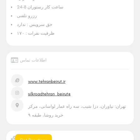
ساعت کار رستوران 8-24
رزرو تلفنی
حق سرویس :
ندارد
ظرفیت نفرات :
۱۷۰
اطلاعات تماس
www.tehranbeirut.ir
silkroadtehran_beirut@
تهران: نیاوران، دزا شیب، سه راه عمار لواسانی، مرکز
خرید روشا، طبقه ۹
موقعیت