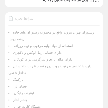
این رستوران هر سه وعده غذایی رو داره.
شرایط تجربه
رستوران تهران بیروت واقع در مجموعه رستوران های جاده
ابریشم روشا
استفاده از مواد اولیه مرغوب و تهیه روزانه
دارای فضایی زیبا، لوکس و لاکچری
دارای مکان بازی و سرگرمی برای کودکان
سالن vip: دارد، با 12 نفر ظرفیت(جهت رزرو تعداد نفرات
حداقل 8 نفر)
پارکینگ
فضای باز
اینترنت رایگان
چشم انداز
دستگاه کارت خوان