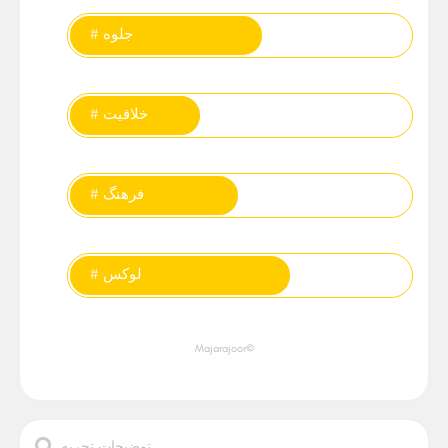
# جلوه
# خلاقیت
# فرهنگ
# لوکس
©Majarajoor
توضیحات تجربه