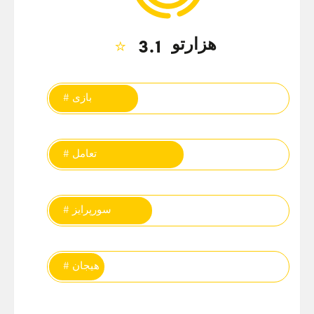
هزارتو
⭐
3.1
تگ‌ها
# بازی
# تعامل
# سورپرایز
# هیجان