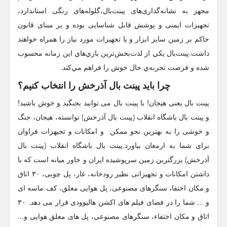
مجهز به نشانه‌گذاری‌های پینت‌بال،گلوله‌های رنگی استاندارد،
تجهیزات ایمنی و پوشش قابل شناسایی بوده و بر مبنای قانون
حاکم بر زمین سایز ابزار و یا تجهیزات مورد نیاز را همراه خواهند
داشت.پينت‌بال يكي از لذت‌بخش‌ترين بازي‌هاي اين زمانه محسوب
شده و فرصت تجربه‌ي حال خوش را فراهم مي‌كند.
چرا باید پینت بال آذرخش را انتخاب کنیم؟
پینت بال یعنی هیجان! با پینت بال می توانید بجنگید و خوش باشید!
و پینت بال باشگاه انقلاب (پینت بال آذرخش) توانسته، هیجان، جنگ
و خوشی را به بهترین نحو ممکن و امکانات و تجیهزات فراوان
برای شما به ارمغان بیاورد.پینت بال باشگاه انقلاب (پینت بال
آذرخش) بزرگترین زمین سرپوشیده ایران و خاور میانه است که با
داشتن امکانات و تجهیزاتی نظیر رودخانه، غار، پل چوبی، ۳۰ اتاق
و مکان اختفا، سنگرهای مصنوعی، پل هوایی معلق، کف ماسه ای
و ... شما را در فضای فیلم های اکشن هالیوودی قرار می دهد. ۳۰
اتاق و مکان اختفاء، سنگرهای مصنوعی، پل های معلق هوایی و...