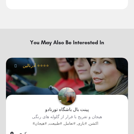
You May Also Be Interested In
آدرنالین ⭐⭐⭐⭐
پینت بال باشگاه تورنادو
هیجان و تفریح با فرار از گلوله های رنگی
#اکشن, #بازی, #تعامل, #طبیعت, #هیجان
کرج