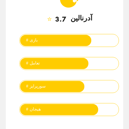
آدرنالین
⭐
3.7
تگ‌ها
# بازی
# تعامل
# سورپرایز
# هیجان