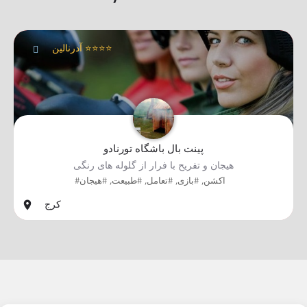
آدرنالین ⭐⭐⭐⭐
پینت بال باشگاه تورنادو
هیجان و تفریح با فرار از گلوله های رنگی
#اکشن, #بازی, #تعامل, #طبیعت, #هیجان
کرج