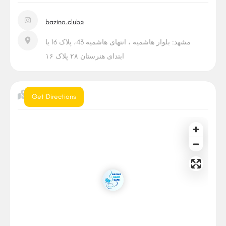
bazino.club@
مشهد: بلوار هاشمیه ، انتهای هاشمیه 43، پلاک 16 یا
ابتدای هنرستان ۲۸ پلاک ۱۶
موقعیت
Get Directions