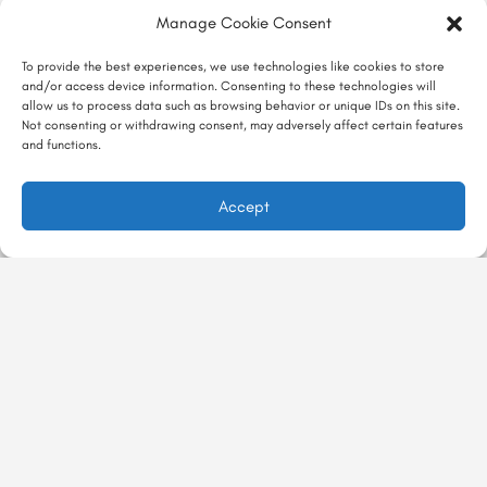
Manage Cookie Consent
To provide the best experiences, we use technologies like cookies to store
and/or access device information. Consenting to these technologies will
allow us to process data such as browsing behavior or unique IDs on this site.
Not consenting or withdrawing consent, may adversely affect certain features
and functions.
Accept
در ماجراجور
درباره ماجراجور
ماجراگو
تجربه‌ها
تماس با ما
معرفی تجربه
با ماجراجور