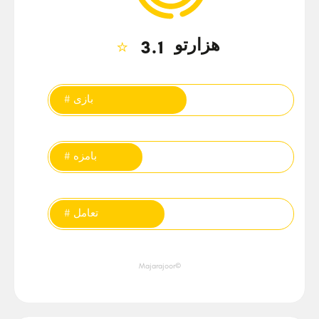
هزارتو
⭐
3.1
تگ‌ها
# بازی
# بامزه
# تعامل
©Majarajoor