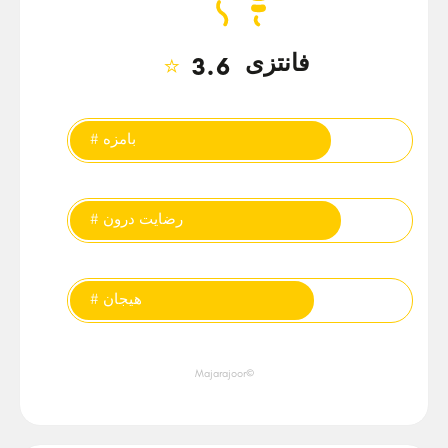
فانتزی
⭐
3.6
تگ‌ها
# بامزه
# رضایت درون
# هیجان
©Majarajoor