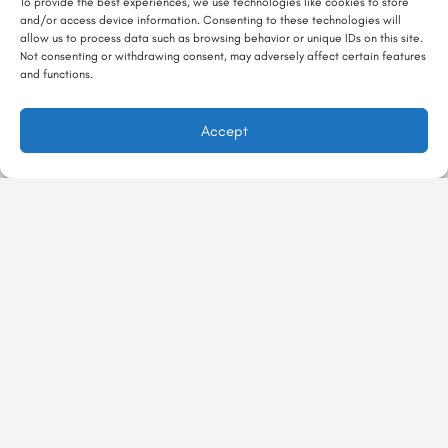
To provide the best experiences, we use technologies like cookies to store
and/or access device information. Consenting to these technologies will
allow us to process data such as browsing behavior or unique IDs on this site.
Not consenting or withdrawing consent, may adversely affect certain features
and functions.
Accept
در ماجراجور
درباره ماجراجور
ماجراگو
تجربه‌ها
تماس با ما
معرفی تجربه
با ماجراجور
Majarajoor