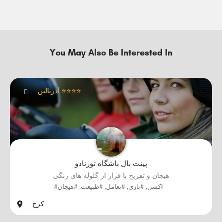
You May Also Be Interested In
آدرنالین ⭐⭐⭐⭐
پینت بال باشگاه تورنادو
هیجان و تفریح با فرار از گلوله های رنگی
#اکشن, #بازی, #تعامل, #طبیعت, #هیجان
کرج