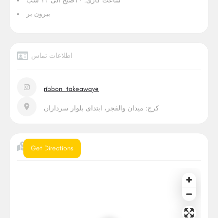
ساعت کاری: ۱۰صبح الی ۱۲ شب
بیرون بر
اطلاعات تماس
ribbon_takeaway@
کرج: میدان والفجر، ابتدای بلوار سرداران
موقعیت
Get Directions