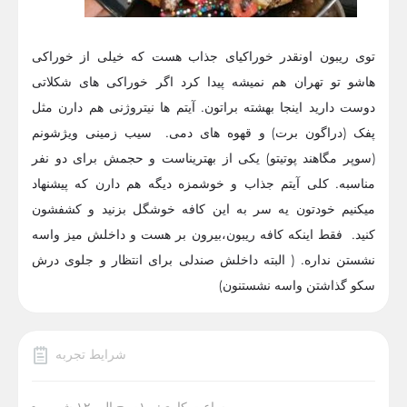
توی ریبون اونقدر خوراکیای جذاب هست که خیلی از خوراکی
هاشو تو تهران هم نمیشه پیدا کرد اگر خوراکی های شکلاتی
دوست دارید اینجا بهشته براتون. آیتم ها نیتروژنی هم دارن مثل
پفک (دراگون برت) و قهوه های دمی. سیب زمینی ویژشونم
(سوپر مگاهند پوتیتو) یکی از بهتریناست و حجمش برای دو نفر
مناسبه. کلی آیتم جذاب و خوشمزه دیگه هم دارن که پیشنهاد
میکنیم خودتون یه سر به این کافه خوشگل بزنید و کشفشون
کنید. فقط اینکه کافه ریبون،بیرون بر هست و داخلش میز واسه
نشستن نداره. ( البته داخلش صندلی برای انتظار و جلوی درش
سکو گذاشتن واسه نشستنون)
شرایط تجربه