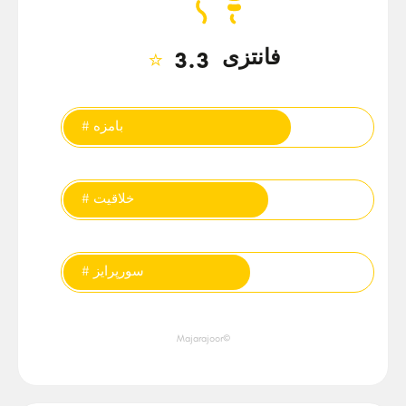
فانتزی
⭐
3.3
تگ‌ها
# بامزه
# خلاقیت
# سورپرایز
©Majarajoor