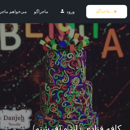
person
ماجراگو...
ورود
ماجراگو
می‌خواهم ماجر
کافه قنادی دانژه (فرشته)