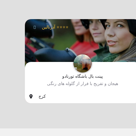
آدرنالین ⭐⭐⭐⭐
پینت بال باشگاه تورنادو
هیجان و تفریح با فرار از گلوله های رنگی
#اکشن, #بازی, #تعامل, #طبیعت, #هیجان
کرج