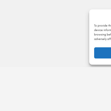
To provide t
device infor
browsing beh
adversely aff
Majarajo
با ماجراجور