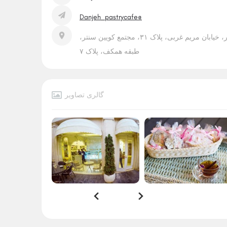
Danjeh_pastrycafe@
تهران: خیابان فرشته، خیابان بیدار، خیابان مریم غربی، پلاک ۳۱، مجتمع کویین سنتر،
طبقه همکف، پلاک ۷
گالری تصاویر