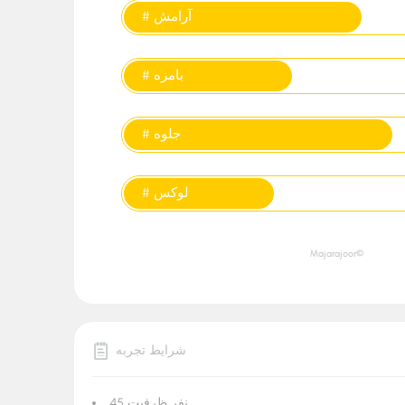
# آرامش
# بامزه
# جلوه
# لوکس
©Majarajoor
شرایط تجربه
45 نفر ظرفیت