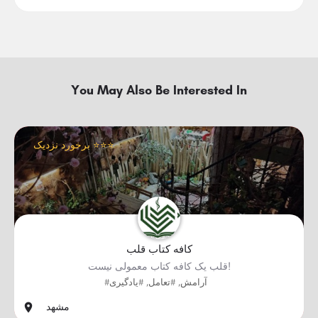
You May Also Be Interested In
برخورد نزدیک ⭐⭐⭐
کافه کتاب قلب
قلب یک کافه کتاب معمولی نیست!
#آرامش, #تعامل, #یادگیری
مشهد