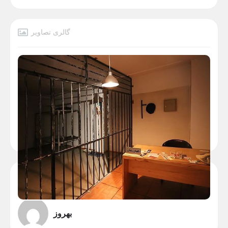
گالری تصاویر
نویسنده
بهروز