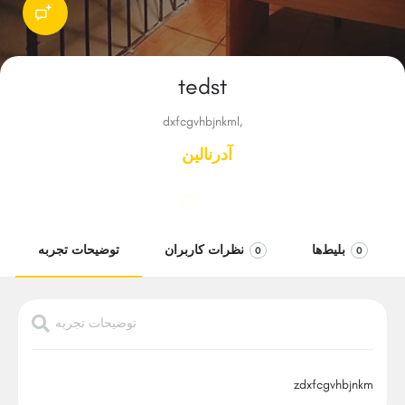
tedst
dxfcgvhbjnkml,
آدرنالین
بلیط‌ها
نظرات کاربران
توضیحات تجربه
0
0
توضیحات تجربه
zdxfcgvhbjnkm